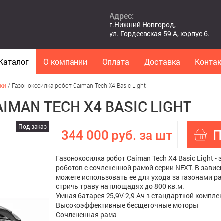
Адрес:
г.Нижний Новгород,
ул. Гордеевская 59 А, корпус 6.
Каталог
О компании
Оплата
Доставка
Конта
ки
/
Газонокосилка робот Caiman Tech X4 Basic Light
MAN TECH X4 BASIC LIGHT
Под заказ
344 000 руб. за шт
П
Газонокосилка робот Caiman Tech X4 Basic Light
роботов с сочлененной рамой серии NEXT. В завис
можете использовать ее для ухода за газонами р
стричь траву на площадях до 800 кв.м.
Умная батарея 25,9V-2,9 Ач в стандартной компле
Высокоэффективные бесщеточные моторы
Сочлененная рама