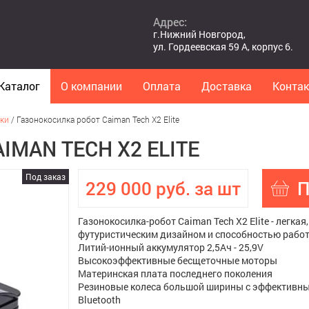
Адрес:
г.Нижний Новгород,
ул. Гордеевская 59 А, корпус 6.
Каталог
О компании
Оплата
Доставка
Конта
ки
/
Газонокосилка робот Caiman Tech X2 Elite
MAN TECH X2 ELITE
Под заказ
229 000 руб. за шт
П
Газонокосилка-робот Caiman Tech X2 Elite - легка
футуристическим дизайном и способностью работ
Литий-ионный аккумулятор 2,5Ач - 25,9V
Высокоэффективные бесщеточные моторы
Материнская плата последнего поколения
Резиновые колеса большой ширины с эффективн
Bluetooth